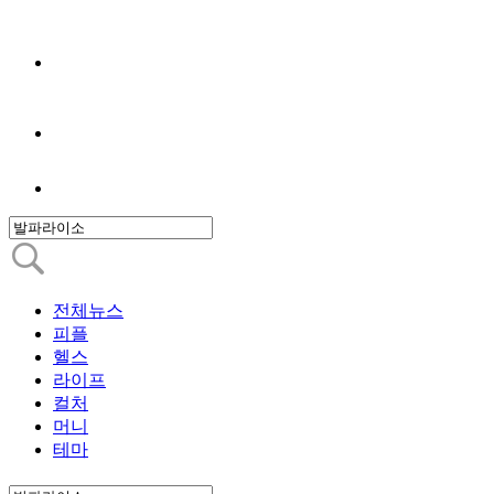
전체뉴스
피플
헬스
라이프
컬처
머니
테마