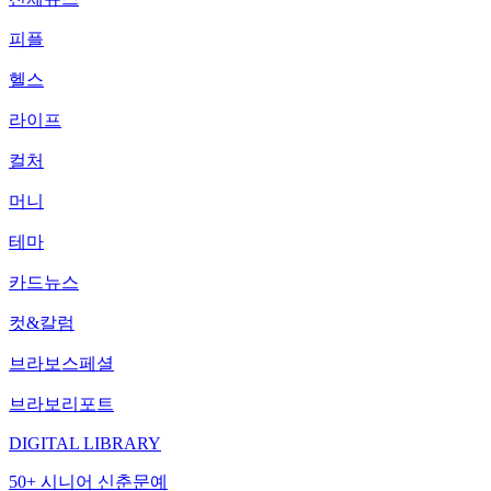
피플
헬스
라이프
컬처
머니
테마
카드뉴스
컷&칼럼
브라보스페셜
브라보리포트
DIGITAL LIBRARY
50+ 시니어 신춘문예