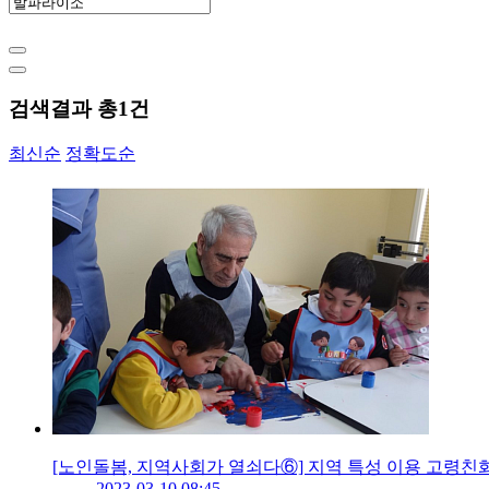
검색결과 총
1
건
최신순
정확도순
[노인돌봄, 지역사회가 열쇠다⑥] 지역 특성 이용 고령친
2023-03-10 08:45