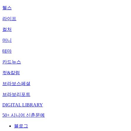
헬스
라이프
컬처
머니
테마
카드뉴스
컷&칼럼
브라보스페셜
브라보리포트
DIGITAL LIBRARY
50+ 시니어 신춘문예
블로그