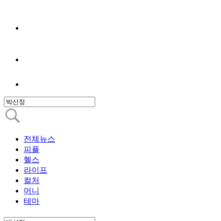
전체뉴스
피플
헬스
라이프
컬처
머니
테마