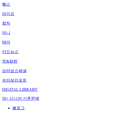
헬스
라이프
컬처
머니
테마
카드뉴스
컷&칼럼
브라보스페셜
브라보리포트
DIGITAL LIBRARY
50+ 시니어 신춘문예
블로그