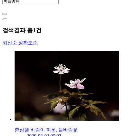
검색결과 총
1
건
최신순
정확도순
춘삼월 바람이 피운, 들바람꽃
2020-03-03 09:03