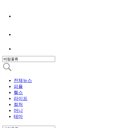
전체뉴스
피플
헬스
라이프
컬처
머니
테마