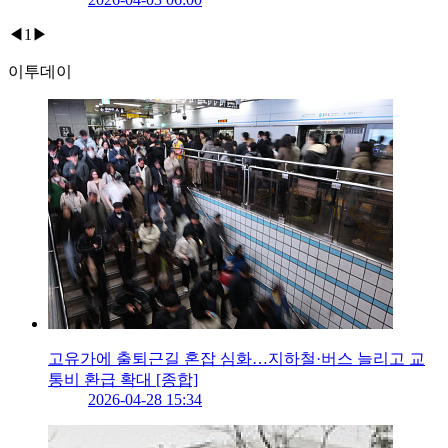
◀
1
▶
이투데이
고유가에 출퇴근길 혼잡 심화…지하철·버스 늘리고 교
통비 환급 확대 [종합]
2026-04-28 15:34