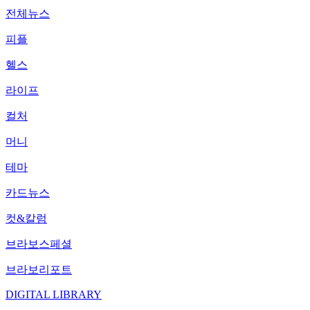
전체뉴스
피플
헬스
라이프
컬처
머니
테마
카드뉴스
컷&칼럼
브라보스페셜
브라보리포트
DIGITAL LIBRARY