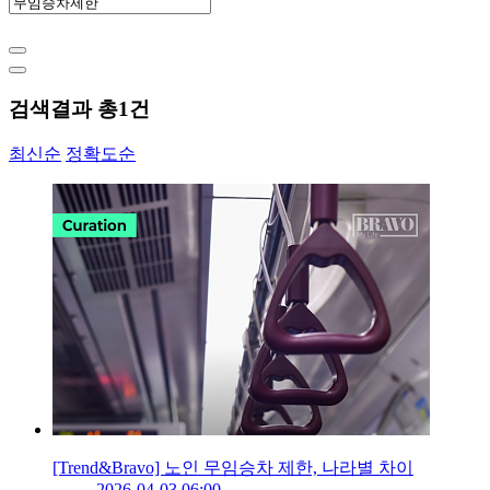
검색결과 총
1
건
최신순
정확도순
[Trend&Bravo] 노인 무임승차 제한, 나라별 차이
2026-04-03 06:00