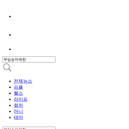
전체뉴스
피플
헬스
라이프
컬처
머니
테마