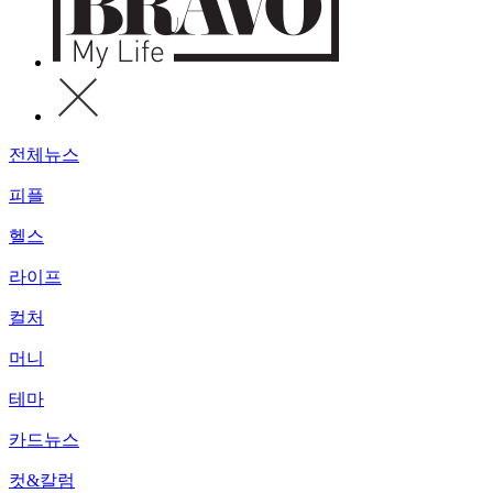
전체뉴스
피플
헬스
라이프
컬처
머니
테마
카드뉴스
컷&칼럼