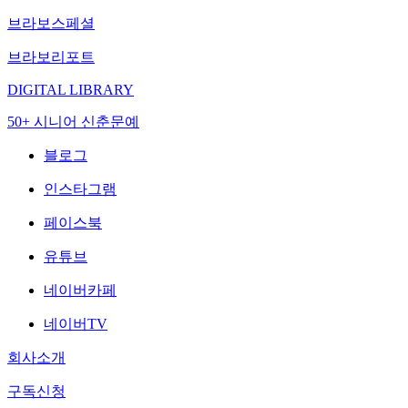
브라보스페셜
브라보리포트
DIGITAL LIBRARY
50+ 시니어 신춘문예
블로그
인스타그램
페이스북
유튜브
네이버카페
네이버TV
회사소개
구독신청