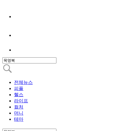
전체뉴스
피플
헬스
라이프
컬처
머니
테마