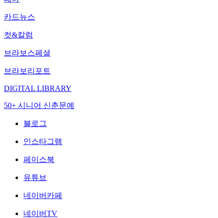
카드뉴스
컷&칼럼
브라보스페셜
브라보리포트
DIGITAL LIBRARY
50+ 시니어 신춘문예
블로그
인스타그램
페이스북
유튜브
네이버카페
네이버TV