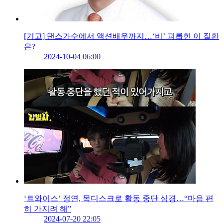
[기고] 댄스가수에서 액션배우까지…‘비’ 괴롭힌 이 질환
은?
2024-10-04 06:00
‘트와이스’ 정연, 목디스크로 활동 중단 심경…“마음 편
히 가지려 해”
2024-07-20 22:05