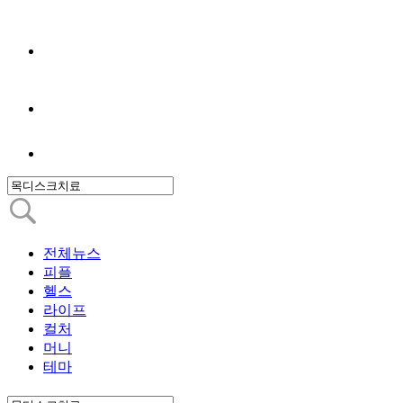
전체뉴스
피플
헬스
라이프
컬처
머니
테마