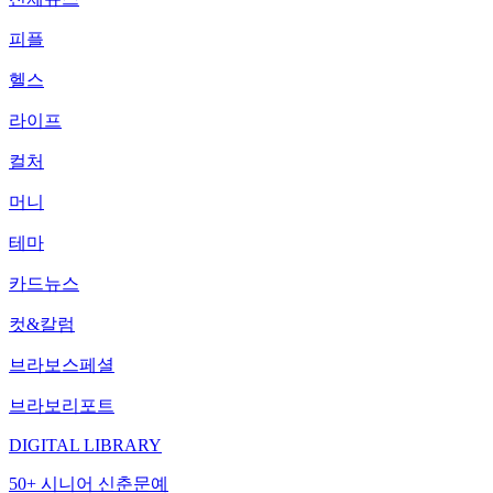
피플
헬스
라이프
컬처
머니
테마
카드뉴스
컷&칼럼
브라보스페셜
브라보리포트
DIGITAL LIBRARY
50+ 시니어 신춘문예