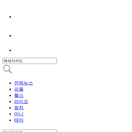
전체뉴스
피플
헬스
라이프
컬처
머니
테마