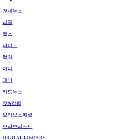
전체뉴스
피플
헬스
라이프
컬처
머니
테마
카드뉴스
컷&칼럼
브라보스페셜
브라보리포트
DIGITAL LIBRARY