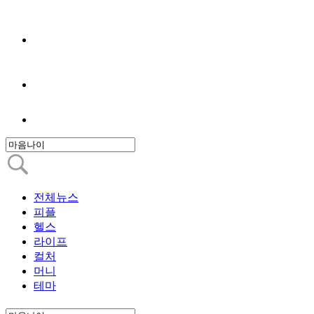
전체뉴스
피플
헬스
라이프
컬처
머니
테마