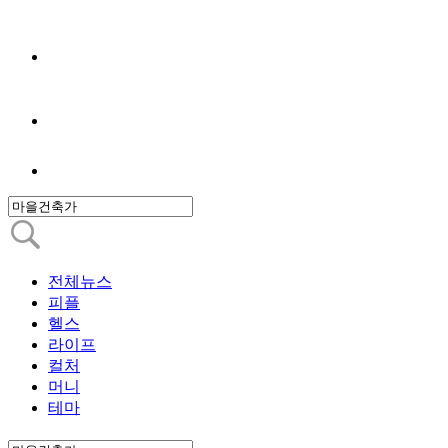
전체뉴스
피플
헬스
라이프
컬처
머니
테마