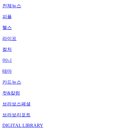
전체뉴스
피플
헬스
라이프
컬처
머니
테마
카드뉴스
컷&칼럼
브라보스페셜
브라보리포트
DIGITAL LIBRARY