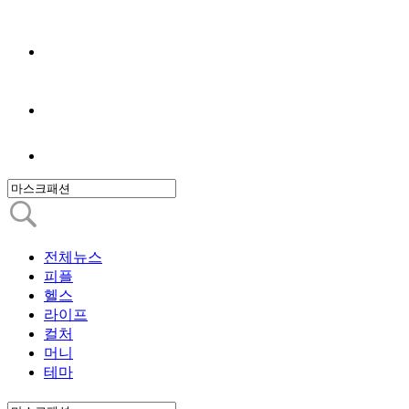
전체뉴스
피플
헬스
라이프
컬처
머니
테마