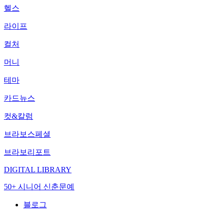
헬스
라이프
컬처
머니
테마
카드뉴스
컷&칼럼
브라보스페셜
브라보리포트
DIGITAL LIBRARY
50+ 시니어 신춘문예
블로그