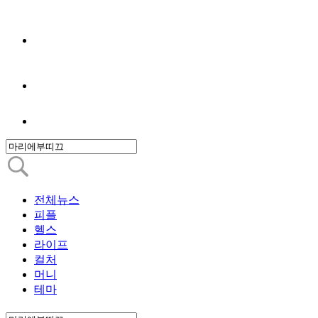
전체뉴스
피플
헬스
라이프
컬처
머니
테마