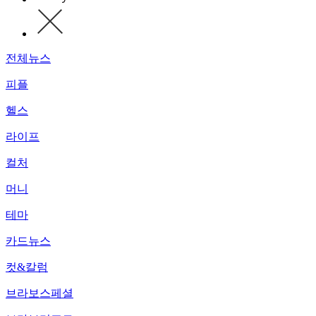
전체뉴스
피플
헬스
라이프
컬처
머니
테마
카드뉴스
컷&칼럼
브라보스페셜