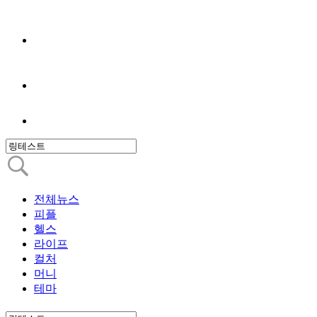
전체뉴스
피플
헬스
라이프
컬처
머니
테마