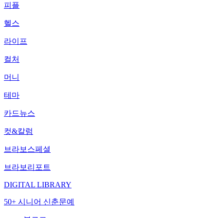
피플
헬스
라이프
컬처
머니
테마
카드뉴스
컷&칼럼
브라보스페셜
브라보리포트
DIGITAL LIBRARY
50+ 시니어 신춘문예