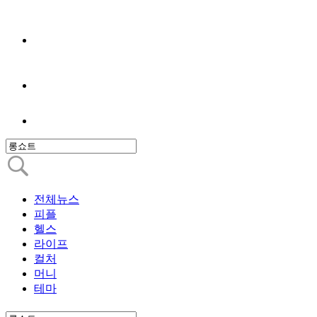
전체뉴스
피플
헬스
라이프
컬처
머니
테마