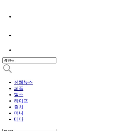
전체뉴스
피플
헬스
라이프
컬처
머니
테마