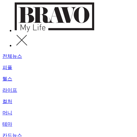
전체뉴스
피플
헬스
라이프
컬처
머니
테마
카드뉴스