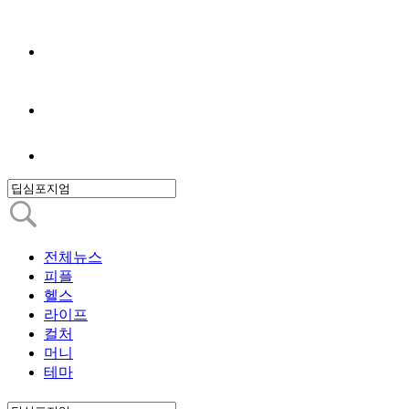
전체뉴스
피플
헬스
라이프
컬처
머니
테마