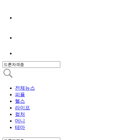
전체뉴스
피플
헬스
라이프
컬처
머니
테마