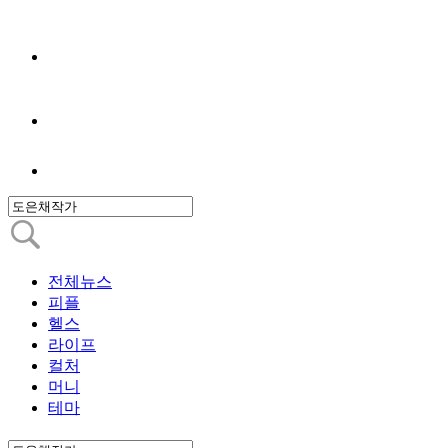
전체뉴스
피플
헬스
라이프
컬처
머니
테마