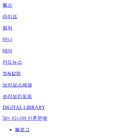
헬스
라이프
컬처
머니
테마
카드뉴스
컷&칼럼
브라보스페셜
브라보리포트
DIGITAL LIBRARY
50+ 시니어 신춘문예
블로그