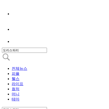
전체뉴스
피플
헬스
라이프
컬처
머니
테마