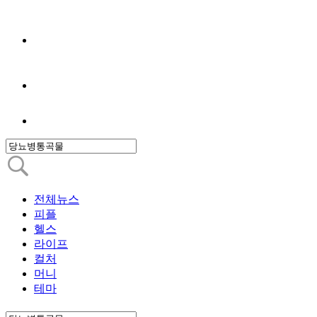
전체뉴스
피플
헬스
라이프
컬처
머니
테마