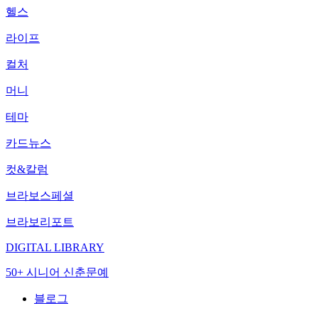
헬스
라이프
컬처
머니
테마
카드뉴스
컷&칼럼
브라보스페셜
브라보리포트
DIGITAL LIBRARY
50+ 시니어 신춘문예
블로그