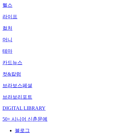
헬스
라이프
컬처
머니
테마
카드뉴스
컷&칼럼
브라보스페셜
브라보리포트
DIGITAL LIBRARY
50+ 시니어 신춘문예
블로그