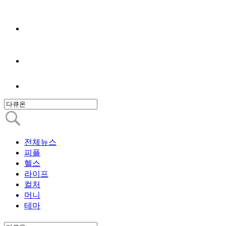
전체뉴스
피플
헬스
라이프
컬처
머니
테마