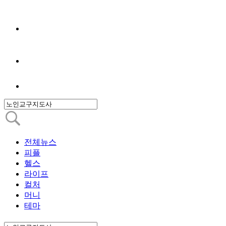
전체뉴스
피플
헬스
라이프
컬처
머니
테마