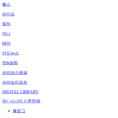
헬스
라이프
컬처
머니
테마
카드뉴스
컷&칼럼
브라보스페셜
브라보리포트
DIGITAL LIBRARY
50+ 시니어 신춘문예
블로그