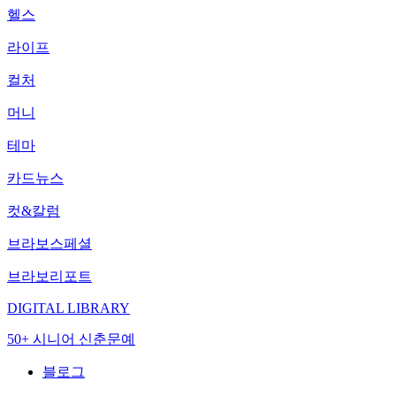
헬스
라이프
컬처
머니
테마
카드뉴스
컷&칼럼
브라보스페셜
브라보리포트
DIGITAL LIBRARY
50+ 시니어 신춘문예
블로그