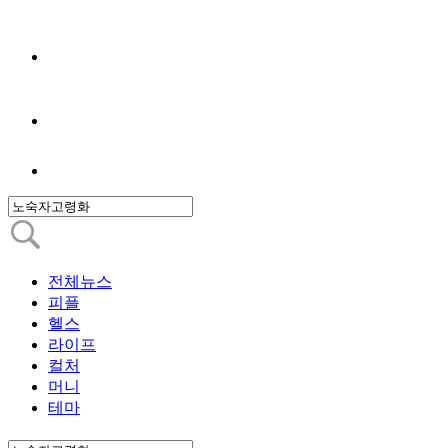
전체뉴스
피플
헬스
라이프
컬처
머니
테마