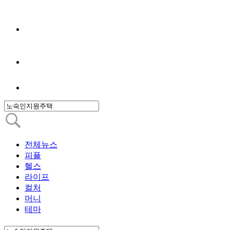
전체뉴스
피플
헬스
라이프
컬처
머니
테마