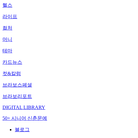
헬스
라이프
컬처
머니
테마
카드뉴스
컷&칼럼
브라보스페셜
브라보리포트
DIGITAL LIBRARY
50+ 시니어 신춘문예
블로그