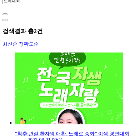
검색결과 총
2
건
최신순
정확도순
“척추∙관절 환자의 애환, 노래로 승화” 이색 경연대회
2023-08-31 09:41