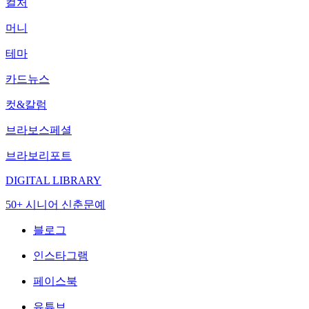
컬처
머니
테마
카드뉴스
컷&칼럼
브라보스페셜
브라보리포트
DIGITAL LIBRARY
50+ 시니어 신춘문예
블로그
인스타그램
페이스북
유튜브