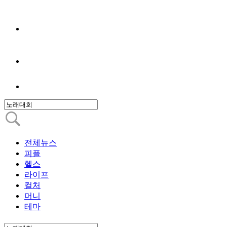
전체뉴스
피플
헬스
라이프
컬처
머니
테마