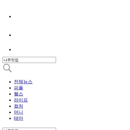
전체뉴스
피플
헬스
라이프
컬처
머니
테마