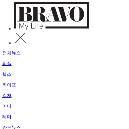
전체뉴스
피플
헬스
라이프
컬처
머니
테마
카드뉴스