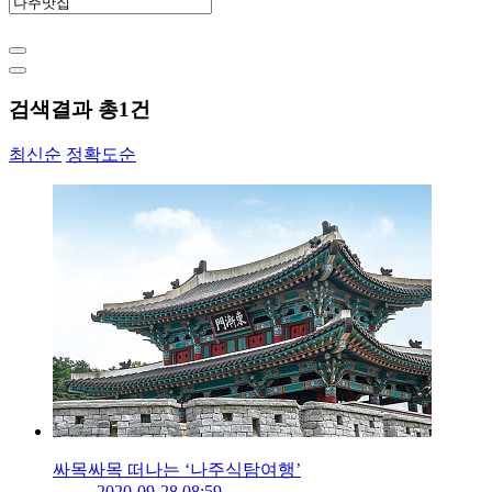
검색결과 총
1
건
최신순
정확도순
싸목싸목 떠나는 ‘나주식탐여행’
2020-09-28 08:59