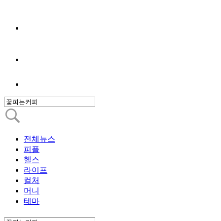
전체뉴스
피플
헬스
라이프
컬처
머니
테마