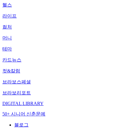
헬스
라이프
컬처
머니
테마
카드뉴스
컷&칼럼
브라보스페셜
브라보리포트
DIGITAL LIBRARY
50+ 시니어 신춘문예
블로그