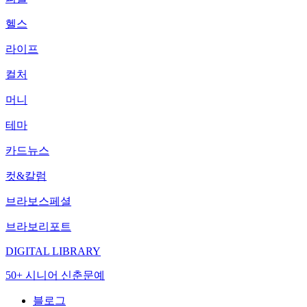
헬스
라이프
컬처
머니
테마
카드뉴스
컷&칼럼
브라보스페셜
브라보리포트
DIGITAL LIBRARY
50+ 시니어 신춘문예
블로그