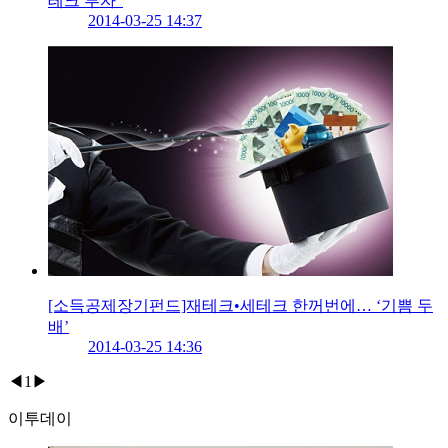
테크 투자”
2014-03-25 14:37
[소득공제장기펀드]재테크•세테크 한꺼번에… ‘기쁨 두
배’
2014-03-25 14:36
◀
1
▶
이투데이