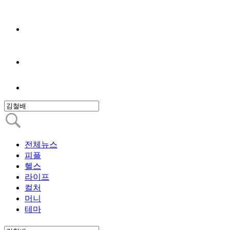
전체뉴스
피플
헬스
라이프
컬처
머니
테마