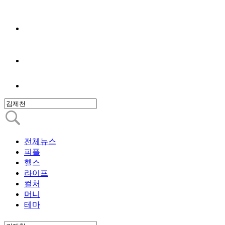
전체뉴스
피플
헬스
라이프
컬처
머니
테마