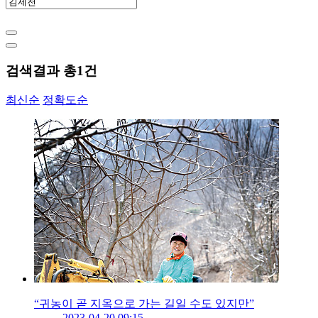
검색결과 총
1
건
최신순
정확도순
“귀농이 곧 지옥으로 가는 길일 수도 있지만”
2023-04-20 09:15