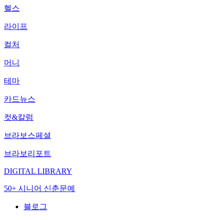
헬스
라이프
컬처
머니
테마
카드뉴스
컷&칼럼
브라보스페셜
브라보리포트
DIGITAL LIBRARY
50+ 시니어 신춘문예
블로그