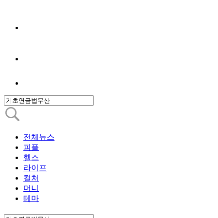
전체뉴스
피플
헬스
라이프
컬처
머니
테마