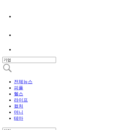
전체뉴스
피플
헬스
라이프
컬처
머니
테마