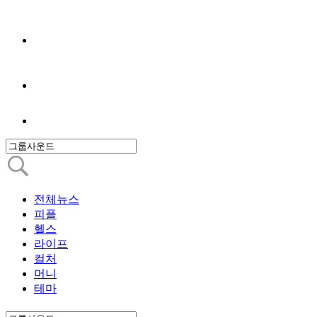
전체뉴스
피플
헬스
라이프
컬처
머니
테마