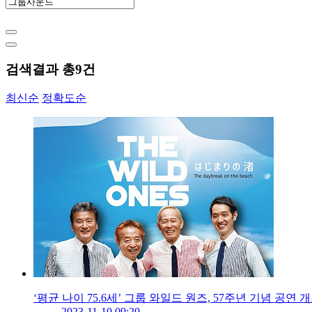
검색결과 총
9
건
최신순
정확도순
‘평균 나이 75.6세’ 그룹 와일드 원즈, 57주년 기념 공연 
2023-11-10 09:20