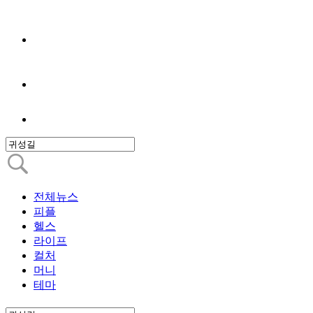
전체뉴스
피플
헬스
라이프
컬처
머니
테마