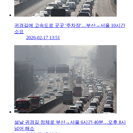
귀경길에 고속도로 곳곳 '주차장'…부산→서울 10시간
소요
2026-02-17 13:51
설날 귀경길 정체로 부산→서울 6시간 40분…오후 8시
넘어 해소