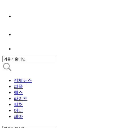
전체뉴스
피플
헬스
라이프
컬처
머니
테마