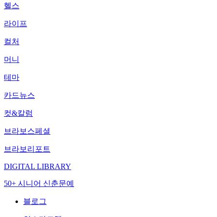
헬스
라이프
컬처
머니
테마
카드뉴스
컷&칼럼
브라보스페셜
브라보리포트
DIGITAL LIBRARY
50+ 시니어 신춘문예
블로그