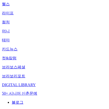
헬스
라이프
컬처
머니
테마
카드뉴스
컷&칼럼
브라보스페셜
브라보리포트
DIGITAL LIBRARY
50+ 시니어 신춘문예
블로그