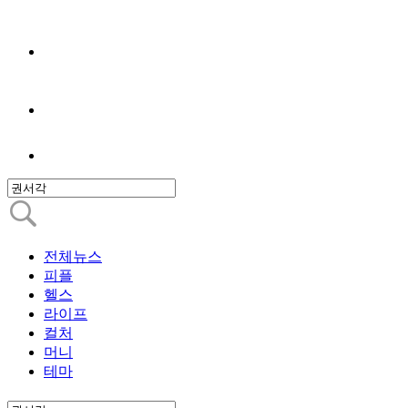
전체뉴스
피플
헬스
라이프
컬처
머니
테마