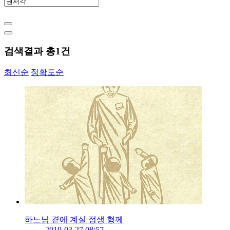
검색결과 총
1
건
최신순
정확도순
하느님 곁에 계실 정생 형께
2019-03-27 08:57