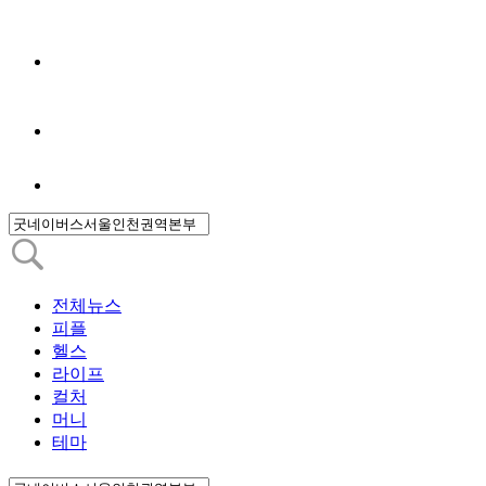
전체뉴스
피플
헬스
라이프
컬처
머니
테마