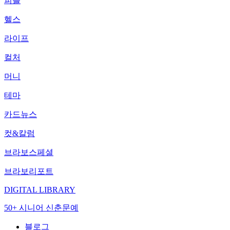
피플
헬스
라이프
컬처
머니
테마
카드뉴스
컷&칼럼
브라보스페셜
브라보리포트
DIGITAL LIBRARY
50+ 시니어 신춘문예
블로그