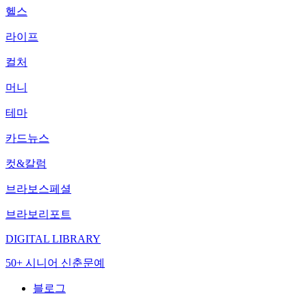
헬스
라이프
컬처
머니
테마
카드뉴스
컷&칼럼
브라보스페셜
브라보리포트
DIGITAL LIBRARY
50+ 시니어 신춘문예
블로그