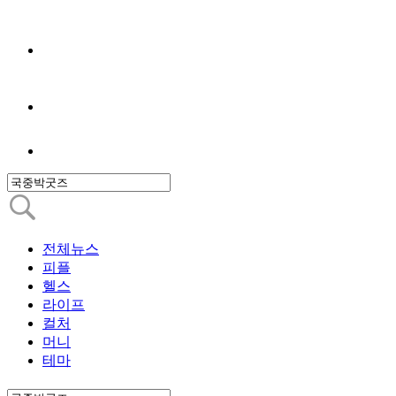
전체뉴스
피플
헬스
라이프
컬처
머니
테마