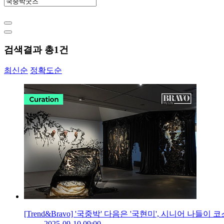
검색결과 총
1
건
최신순
정확도순
[Trend&Bravo] '국중박' 다음은 '국현미', 시니어 나들이 코
2025-09-10 09:00