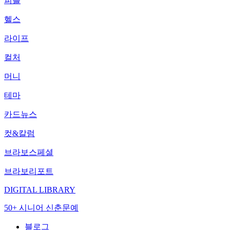
피플
헬스
라이프
컬처
머니
테마
카드뉴스
컷&칼럼
브라보스페셜
브라보리포트
DIGITAL LIBRARY
50+ 시니어 신춘문예
블로그