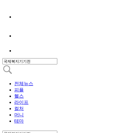
전체뉴스
피플
헬스
라이프
컬처
머니
테마