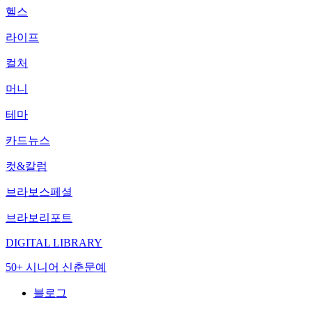
헬스
라이프
컬처
머니
테마
카드뉴스
컷&칼럼
브라보스페셜
브라보리포트
DIGITAL LIBRARY
50+ 시니어 신춘문예
블로그