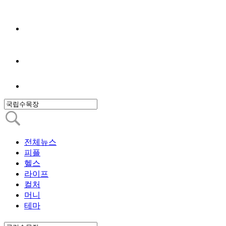
전체뉴스
피플
헬스
라이프
컬처
머니
테마