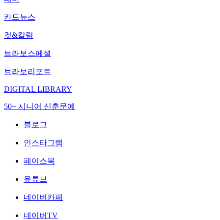
카드뉴스
컷&칼럼
브라보스페셜
브라보리포트
DIGITAL LIBRARY
50+ 시니어 신춘문예
블로그
인스타그램
페이스북
유튜브
네이버카페
네이버TV