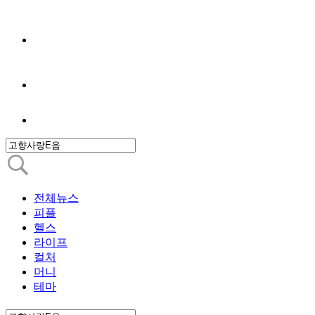
전체뉴스
피플
헬스
라이프
컬처
머니
테마