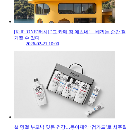
[K·IP ‘ONE’터치] "그 카페 참 예쁘네"... 베끼는 순간 철
거될 수 있다
2026-02-21 10:00
설 명절 부모님 잇몸 건강…동아제약 ‘검가드’로 치주질