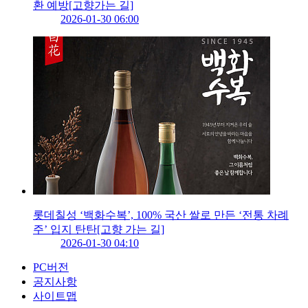
환 예방[고향가는 길]
2026-01-30 06:00
롯데칠성 ‘백화수복’, 100% 국산 쌀로 만든 ‘전통 차례
주’ 입지 탄탄[고향 가는 길]
2026-01-30 04:10
PC버전
공지사항
사이트맵