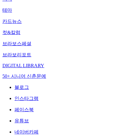
테마
카드뉴스
컷&칼럼
브라보스페셜
브라보리포트
DIGITAL LIBRARY
50+ 시니어 신춘문예
블로그
인스타그램
페이스북
유튜브
네이버카페