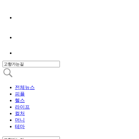
전체뉴스
피플
헬스
라이프
컬처
머니
테마