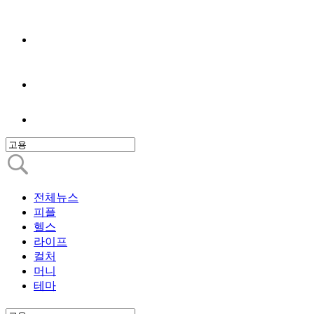
전체뉴스
피플
헬스
라이프
컬처
머니
테마