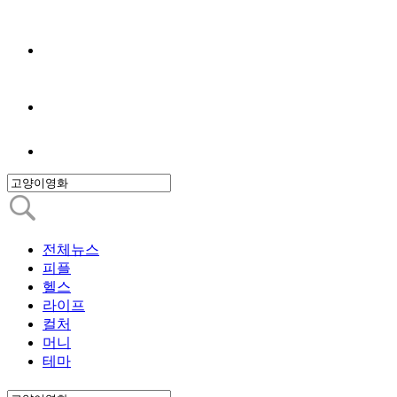
전체뉴스
피플
헬스
라이프
컬처
머니
테마