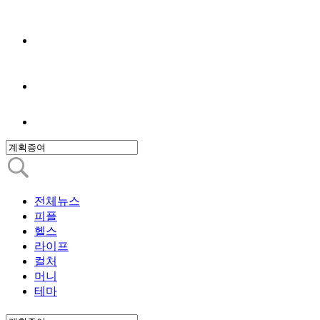
전체뉴스
피플
헬스
라이프
컬처
머니
테마