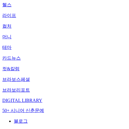
헬스
라이프
컬처
머니
테마
카드뉴스
컷&칼럼
브라보스페셜
브라보리포트
DIGITAL LIBRARY
50+ 시니어 신춘문예
블로그