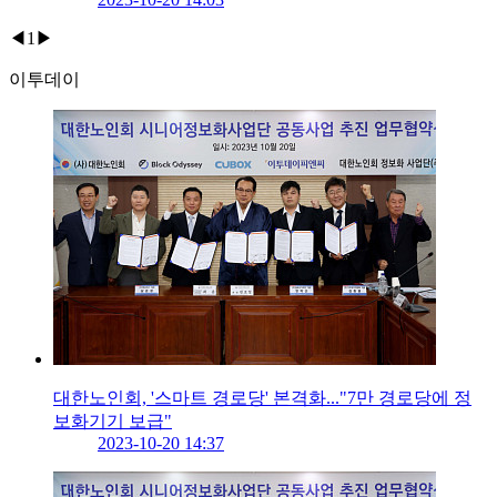
◀
1
▶
이투데이
대한노인회, '스마트 경로당' 본격화..."7만 경로당에 정
보화기기 보급"
2023-10-20 14:37