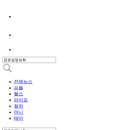
전체뉴스
피플
헬스
라이프
컬처
머니
테마