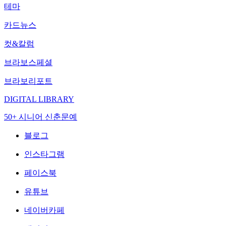
테마
카드뉴스
컷&칼럼
브라보스페셜
브라보리포트
DIGITAL LIBRARY
50+ 시니어 신춘문예
블로그
인스타그램
페이스북
유튜브
네이버카페