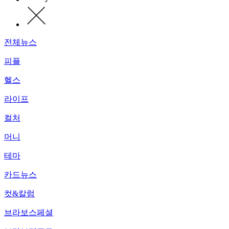
전체뉴스
피플
헬스
라이프
컬처
머니
테마
카드뉴스
컷&칼럼
브라보스페셜