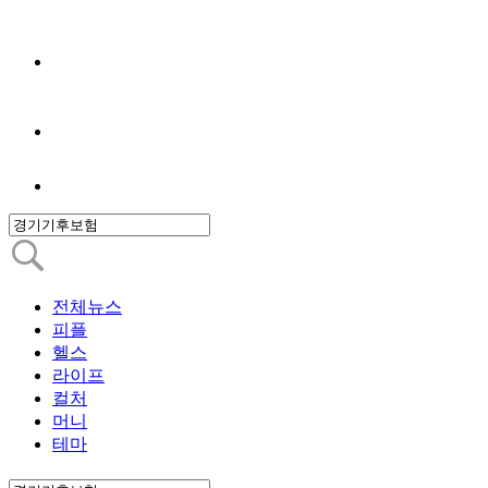
전체뉴스
피플
헬스
라이프
컬처
머니
테마