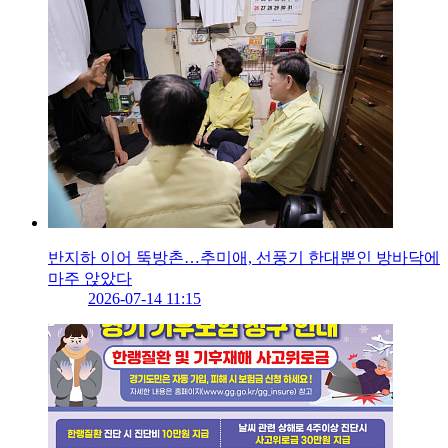
반지하 이어 뚝방촌…추미애, 선풍기 한대뿐인 방바닥에
마주 앉았다
2026-07-14 11:15