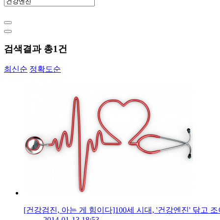
검색결과 총
1
건
최신순
정확도순
[건강검진, 아는 게 힘이다]100세 시대, '건강엔진' 닦고
2014-01-13 18:53