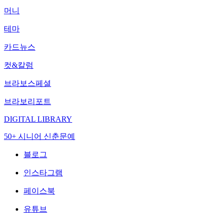
머니
테마
카드뉴스
컷&칼럼
브라보스페셜
브라보리포트
DIGITAL LIBRARY
50+ 시니어 신춘문예
블로그
인스타그램
페이스북
유튜브