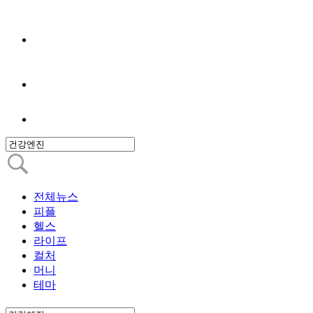
전체뉴스
피플
헬스
라이프
컬처
머니
테마