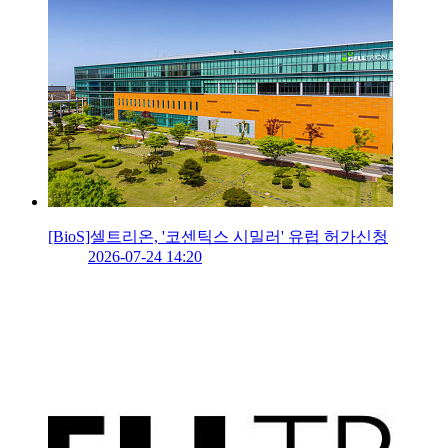
[BioS]셀트리온, '코센틱스 시밀러' 유럽 허가신청
2026-07-24 14:20