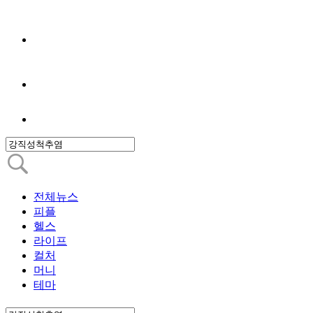
전체뉴스
피플
헬스
라이프
컬처
머니
테마