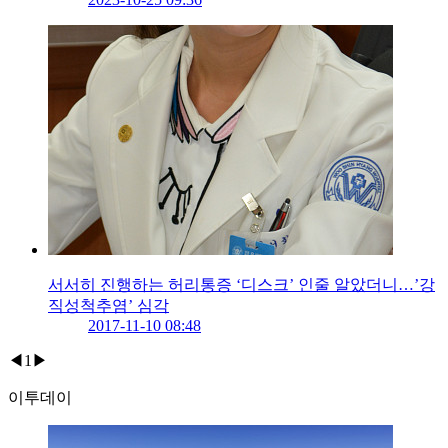
서서히 진행하는 허리통증 ‘디스크’ 인줄 알았더니…’강
직성척추염’ 심각
2017-11-10 08:48
◀
1
▶
이투데이