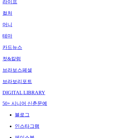
라이프
컬처
머니
테마
카드뉴스
컷&칼럼
브라보스페셜
브라보리포트
DIGITAL LIBRARY
50+ 시니어 신춘문예
블로그
인스타그램
페이스북