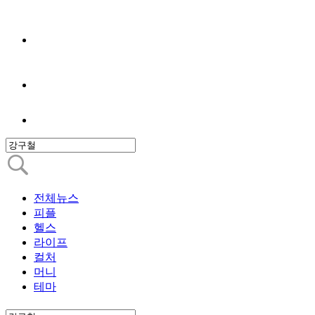
전체뉴스
피플
헬스
라이프
컬처
머니
테마