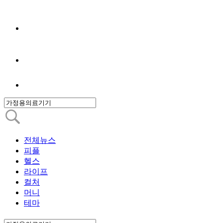
전체뉴스
피플
헬스
라이프
컬처
머니
테마