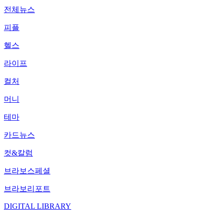
전체뉴스
피플
헬스
라이프
컬처
머니
테마
카드뉴스
컷&칼럼
브라보스페셜
브라보리포트
DIGITAL LIBRARY