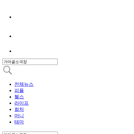
전체뉴스
피플
헬스
라이프
컬처
머니
테마