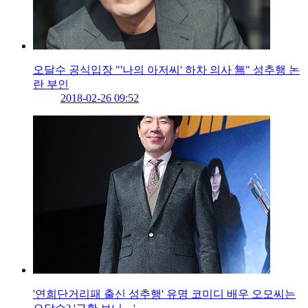
오달수 공식입장 "'나의 아저씨' 하차 의사 無" 성추행 논
란 부인
2018-02-26 09:52
'연희단거리패 출신 성추행' 유명 코미디 배우 오모씨는