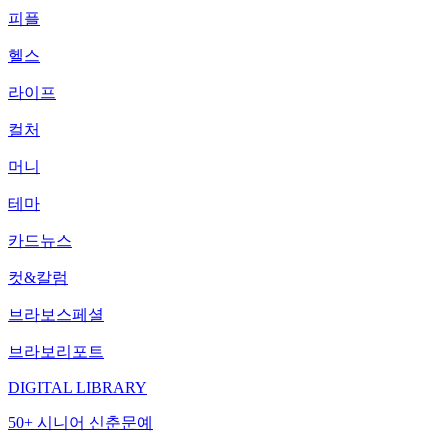
피플
헬스
라이프
컬처
머니
테마
카드뉴스
컷&칼럼
브라보스페셜
브라보리포트
DIGITAL LIBRARY
50+ 시니어 신춘문예